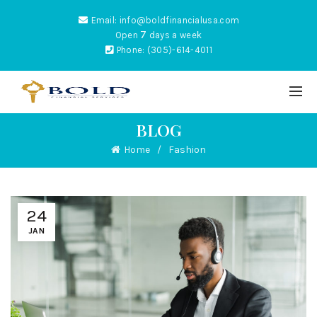
Email: info@boldfinancialusa.com
7
Open
days a week
Phone: (305)-614-4011
BLOG
Home
Fashion
ES
24
JAN
NTUM