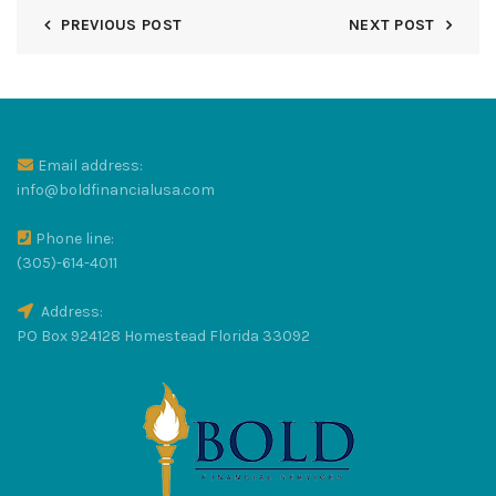
PREVIOUS POST
NEXT POST
Email address:
info@boldfinancialusa.com
Phone line:
(305)-614-4011
Address:
PO Box 924128 Homestead Florida 33092