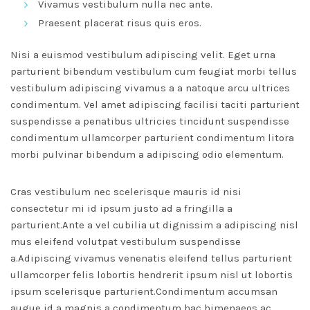
Vivamus vestibulum nulla nec ante.
Praesent placerat risus quis eros.
Nisi a euismod vestibulum adipiscing velit. Eget urna
parturient bibendum vestibulum cum feugiat morbi tellus
vestibulum adipiscing vivamus a a natoque arcu ultrices
condimentum. Vel amet adipiscing facilisi taciti parturient
suspendisse a penatibus ultricies tincidunt suspendisse
condimentum ullamcorper parturient condimentum litora
morbi pulvinar bibendum a adipiscing odio elementum.
Cras vestibulum nec scelerisque mauris id nisi
consectetur mi id ipsum justo ad a fringilla a
parturient.Ante a vel cubilia ut dignissim a adipiscing nisl
mus eleifend volutpat vestibulum suspendisse
a.Adipiscing vivamus venenatis eleifend tellus parturient
ullamcorper felis lobortis hendrerit ipsum nisl ut lobortis
ipsum scelerisque parturient.Condimentum accumsan
augue id a magnis a condimentum hac himenaeos ac