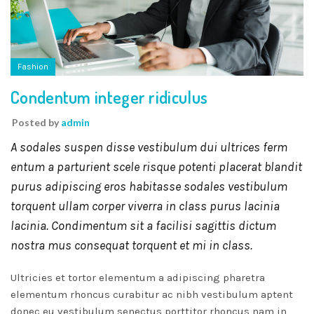
R
Fashion
LUS
Condentum integer ridiculus
Posted by
admin
A sodales suspen disse vestibulum dui ultrices ferm
entum a parturient scele risque potenti placerat blandit
purus adipiscing eros habitasse sodales vestibulum
torquent ullam corper viverra in class purus lacinia
RAT
lacinia. Condimentum sit a facilisi sagittis dictum
nostra mus consequat torquent et mi in class.
S
Ultricies et tortor elementum a adipiscing pharetra
elementum rhoncus curabitur ac nibh vestibulum aptent
donec eu vestibulum senectus porttitor rhoncus nam in